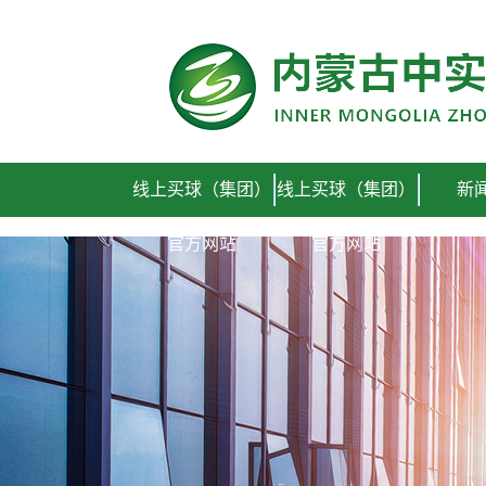
线上买球（集团）官方网站
线上买球（集团）
线上买球（集团）
新
官方网站
官方网站