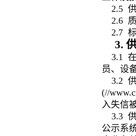
2.5
2.6
2.7
3.
3.1
员、设
3.2
供
(//ww
入失信
3.3
供
公示系统(/