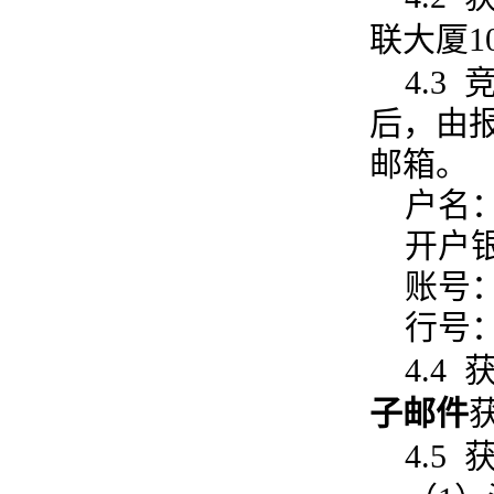
联大厦1
4.3
后，由
邮箱。
户名
开户
账号：4
行号：3
4.4
子邮件
4.5