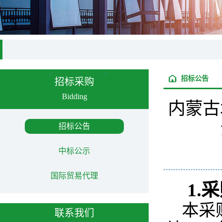
招标公告
招标采购
Bidding
内蒙古
招标公告
中标公示
国际贸易代理
1.
采
本采
联系我们