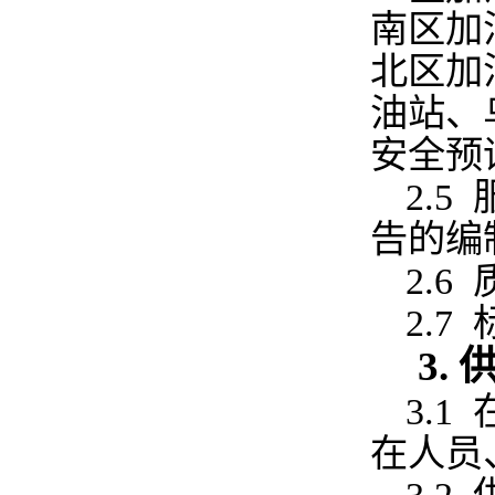
南区加
北区加
油站、
安全预
2.5
告的编
2.6
2.7
3.
3.1
在人员