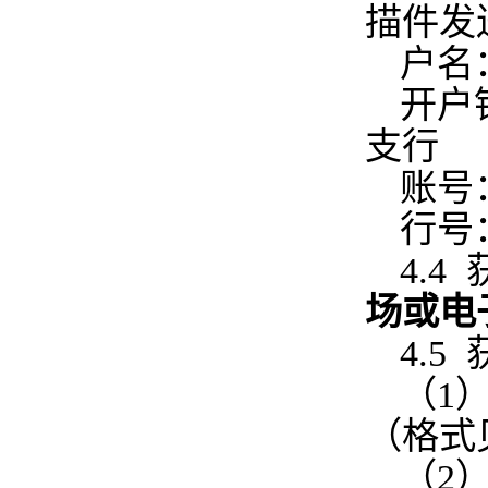
描件发
户名
开户
支行
账号：4
行号：
4.4
场或电
4.5
（1
（格式
（2