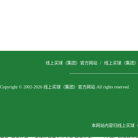
线上买球（集团）官方网站
/
线上买球（集团
Copyright © 2002-2026 线上买球（集团）官方网站 All rights reserved.
本网站内容归线上买球