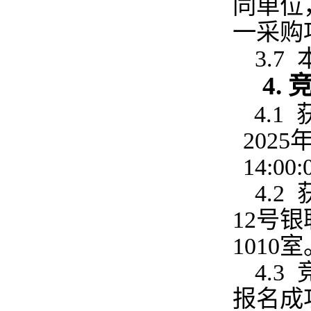
同单位
一采购
3.7
4.
4.1
2025
14:0
4.2
12号银
1010室
4.3
报名成