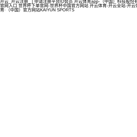
开云_开云注册_ | 申请注册平台ID会员
开云体育app-（中国）科技股份
官网入口
世界杯下单官网-世界杯中国官方网站
开云体育-开云全站-开
育·（中国）官方网站KAIYUN SPORTS